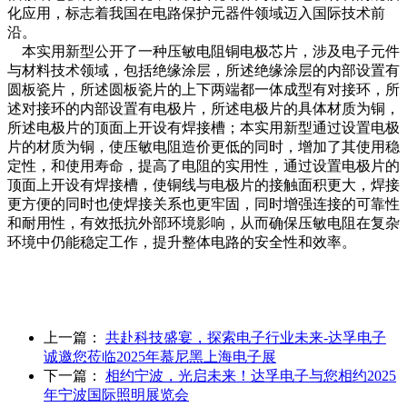
化应用，标志着我国在电路保护元器件领域迈入国际技术前
沿。
本实用新型公开了一种压敏电阻铜电极芯片，涉及电子元件
与材料技术领域，包括绝缘涂层，所述绝缘涂层的内部设置有
圆板瓷片，所述圆板瓷片的上下两端都一体成型有对接环，所
述对接环的内部设置有电极片，所述电极片的具体材质为铜，
所述电极片的顶面上开设有焊接槽；本实用新型通过设置电极
片的材质为铜，使压敏电阻造价更低的同时，增加了其使用稳
定性，和使用寿命，提高了电阻的实用性，通过设置电极片的
顶面上开设有焊接槽，使铜线与电极片的接触面积更大，焊接
更方便的同时也使焊接关系也更牢固，同时增强连接的可靠性
和耐用性，有效抵抗外部环境影响，从而确保压敏电阻在复杂
环境中仍能稳定工作，提升整体电路的安全性和效率。
上一篇：
‌共赴科技盛宴，探索电子行业未来‌-达孚电子
诚邀您莅临2025年慕尼黑上海电子展‌
下一篇：
相约宁波，光启未来！‌达孚电子与您相约2025
年宁波国际照明展览会