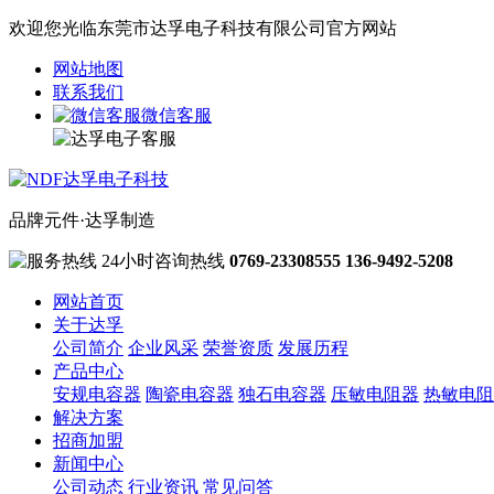
欢迎您光临东莞市达孚电子科技有限公司官方网站
网站地图
联系我们
微信客服
品牌元件·达孚制造
24小时咨询热线
0769-23308555
136-9492-5208
网站首页
关于达孚
公司简介
企业风采
荣誉资质
发展历程
产品中心
安规电容器
陶瓷电容器
独石电容器
压敏电阻器
热敏电阻
解决方案
招商加盟
新闻中心
公司动态
行业资讯
常见问答