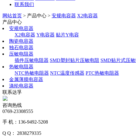
联系我们
网站首页
> 产品中心 >
安规电容器
X2电容器
产品中心
安规电容器
X2电容器
Y电容器
贴片Y电容
陶瓷电容器
独石电容器
压敏电阻器
插件压敏电阻器
SMD塑封贴片压敏电阻
SMD贴片式压
热敏电阻器
NTC热敏电阻器
NTC温度传感器
PTC热敏电阻器
金属薄膜电容器
涤纶电容器
联系达孚
咨询热线
0769-23308555
手 机：136-9492-5208
Q Q： 2838279335