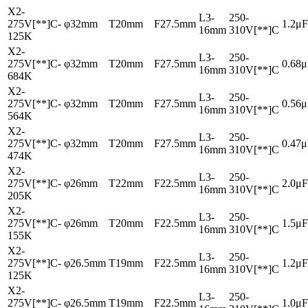
X2-
L3-
250-
275V[**]C-
φ32mm
T20mm
F27.5mm
1.2μF
16mm
310V[**]C
125K
X2-
L3-
250-
275V[**]C-
φ32mm
T20mm
F27.5mm
0.68
16mm
310V[**]C
684K
X2-
L3-
250-
275V[**]C-
φ32mm
T20mm
F27.5mm
0.56
16mm
310V[**]C
564K
X2-
L3-
250-
275V[**]C-
φ32mm
T20mm
F27.5mm
0.47
16mm
310V[**]C
474K
X2-
L3-
250-
275V[**]C-
φ26mm
T22mm
F22.5mm
2.0μF
16mm
310V[**]C
205K
X2-
L3-
250-
275V[**]C-
φ26mm
T20mm
F22.5mm
1.5μF
16mm
310V[**]C
155K
X2-
L3-
250-
275V[**]C-
φ26.5mm
T19mm
F22.5mm
1.2μF
16mm
310V[**]C
125K
X2-
L3-
250-
275V[**]C-
φ26.5mm
T19mm
F22.5mm
1.0μF