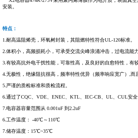
X2电容器474K-275V采用聚丙烯薄膜作为电介质，表
安装。
特点：
1.耐高温阻烯壳，环氧树封装，其阻燃特性符合UL-120标准。
2.体积小，高频损耗小，可承受交流尖峰浪涌冲击，过电流能
3.有较高抗外电干扰性能，可靠性高，及良好的自愈特性，有
4.无极性，绝缘阻抗很高，频率特性优异（频率响应宽广）,而
5.严谨的质检标准和质检流程。
6.通过了CQC、VDE、ENEC、KTL、IEC-CB、UL、CUL
7.电容器容量范围从 0.001uF 到2.2uF
6.工作温度： -40℃～110℃
7.储存温度：15℃~35℃