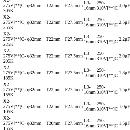
X2-
L3-
250-
275V[**]C-
φ32mm
T22mm
F27.5mm
3.0μF
16mm
310V[**]C
305K
X2-
L3-
250-
275V[**]C-
φ32mm
T22mm
F27.5mm
2.5μF
16mm
310V[**]C
255K
X2-
L3-
250-
275V[**]C-
φ32mm
T22mm
F27.5mm
2.2μF
16mm
310V[**]C
225K
X2-
L3-
250-
275V[**]C-
φ32mm
T22mm
F27.5mm
2.0μF
16mm
310V[**]C
205K
X2-
L3-
250-
275V[**]C-
φ32mm
T22mm
F27.5mm
1.8μF
16mm
310V[**]C
185K
X2-
L3-
250-
275V[**]C-
φ32mm
T22mm
F27.5mm
1.5μF
16mm
310V[**]C
155K
X2-
L3-
250-
275V[**]C-
φ32mm
T22mm
F27.5mm
1.0μF
16mm
310V[**]C
105K
X2-
L3-
250-
275V[**]C-
φ32mm
T20mm
F27.5mm
1.5μF
16mm
310V[**]C
155K