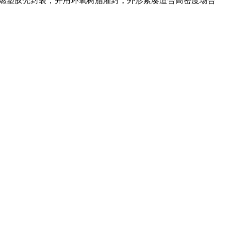
用阻燃塑胶壳封装，并用环氧树脂灌封，外形紧凑适合高密度场合