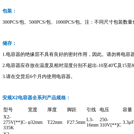
包装：
300PCS/包、500PCS/包、1000PCS/包。注：不同尺寸包装
储存：
1.电容器的绝缘层不具有良好的密封作用，因此。请勿将电容
2.电容器应存放在温度及相对湿度分别不超出-10至40℃及15至
3.请在交货后6个月内使用电容器。
安规X2电容器全系列产品规格：
型号
宽度
厚度
脚距
引线
电压
容量
X2-
L3-
250-
275V[**]C-
φ32mm
T22mm
F27.5mm
3.3μF
16mm
310V[**]C
335K