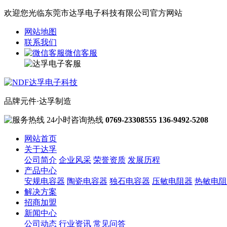
欢迎您光临东莞市达孚电子科技有限公司官方网站
网站地图
联系我们
微信客服
品牌元件·达孚制造
24小时咨询热线
0769-23308555
136-9492-5208
网站首页
关于达孚
公司简介
企业风采
荣誉资质
发展历程
产品中心
安规电容器
陶瓷电容器
独石电容器
压敏电阻器
热敏电阻
解决方案
招商加盟
新闻中心
公司动态
行业资讯
常见问答