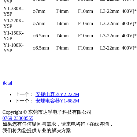
Y5P
Y1-330K-
φ7mm
T4mm
F10mm
L3-22mm
400V[*
Y5P
Y1-220K-
φ7mm
T4mm
F10mm
L3-22mm
400V[*
Y5P
Y1-150K-
φ6.5mm
T4mm
F10mm
L3-22mm
400V[*
Y5P
Y1-100K-
φ6.5mm
T4mm
F10mm
L3-22mm
400V[*
Y5P
返回
上一个：
安规电容器Y2-222M
下一个：
安规电容器Y1-682M
Copyright © 东莞市达孚电子科技有限公司
0769-23308555
如果您有任何疑问与需求，请来电咨询 / 在线咨询，
我们将为您提供专业的解决方案