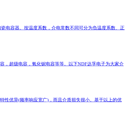
陶瓷电容器。按温度系数，介电常数不同可分为负温度系数、正
容，超级电容，氧化铌电容等等。以下NDF达孚电子为大家介
特性优异(频率响应宽广)，而且介质损失很小。基于以上的优