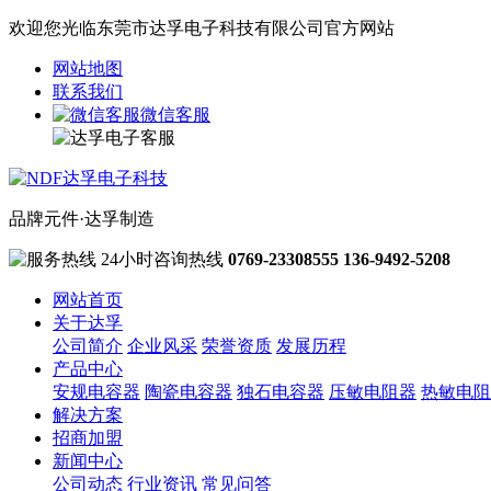
欢迎您光临东莞市达孚电子科技有限公司官方网站
网站地图
联系我们
微信客服
品牌元件·达孚制造
24小时咨询热线
0769-23308555
136-9492-5208
网站首页
关于达孚
公司简介
企业风采
荣誉资质
发展历程
产品中心
安规电容器
陶瓷电容器
独石电容器
压敏电阻器
热敏电阻
解决方案
招商加盟
新闻中心
公司动态
行业资讯
常见问答