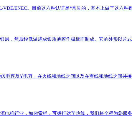
/UL/VDE/ENEC。目前这六种认证是*常见的，基本上做了
银层，然后经低温烧成银质薄膜作极板而制成。它的外形以片式
电容器分为X电容及Y电容，在火线和地线之间以及在零线和地线之间
直流电机行业，如需索样，可拨打达孚热线，我们将全程为您服