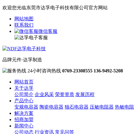
欢迎您光临东莞市达孚电子科技有限公司官方网站
网站地图
联系我们
微信客服
品牌元件·达孚制造
24小时咨询热线
0769-23308555
136-9492-5208
网站首页
关于达孚
公司简介
企业风采
荣誉资质
发展历程
产品中心
安规电容器
陶瓷电容器
独石电容器
压敏电阻器
热敏电阻
解决方案
招商加盟
新闻中心
公司动态
行业资讯
常见问答