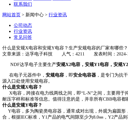
联系我们
网站首页
> 新闻中心 >
行业资讯
公司动态
行业资讯
常见问答
什么是安规X电容和安规Y电容？生产安规电容的厂家有哪些？
文章来源：达孚电子科技 人气：4211 发表时间：2024-12
NDF达孚电子主要生产
安规X2电容，安规Y1电容，安规Y
在电子元器件中，
安规电容
，即
安全电容器
，是专门为抗干
源入口处使用安规电容。
什么是安规X电容？
X电容，跨接在电力线两线之间，即“L-N”之间，主要用于
耐压字样和标准等信息。值得注意的是，并非所有CBB电容都
什么是安规Y电容？
Y电容，多为陶瓷类电容器，通常成对出现，外观为扁圆形，
合，根据IEC标准，Y1产品的电气间隙至少为8.0㎜，Y2