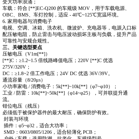
受大功率浪涌；​
车载：符合 [**]EC-Q200 的车规级 MOV，用于车载电源、
OBC、BMS、车灯控制，适应 - 40℃~125℃宽温环境。​
6. 家用电器与消费电子​
电视、空调、冰箱、洗衣机、微波炉、充电器等，电源入口标
配压敏电阻，防止雷击与电压波动损坏主板与负载，提升产品
可靠性与安规合规性。
三、关键选型要点​
压敏电压（V1m[**]）​
[**]C：≥1.2~1.5 倍线路峰值电压；220V [**]C 优选
275V/320V；​
DC：≥1.8~2 倍工作电压；24V DC 优选 36V/39V。​
通流容量（8/20μs）​
小功率家电 / 消费电子：5k[**]~10k[**]（φ7~φ10）；​
工业 / 防雷：10k[**]~50k[**]（φ14~φ25），可并联提升通
流。​
钳位电压（残压）​
必须低于被保护器件的最大耐压，确保防护有效。​
封装与环境​
插件：φ5~φ32，适合大功率；​
SMD：0603/0805/1206，适合轻薄化 PCB；​
户外 / 车载：选用防潮、抗老化、车规级型号。