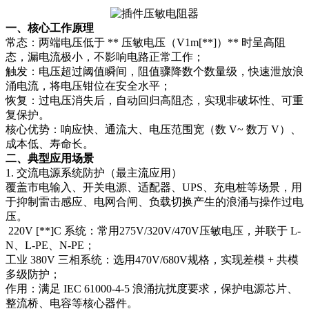
一、核心工作原理​
常态：两端电压低于 ** 压敏电压（V1m[**]）** 时呈高阻
态，漏电流极小，不影响电路正常工作；​
触发：电压超过阈值瞬间，阻值骤降数个数量级，快速泄放浪
涌电流，将电压钳位在安全水平；​
恢复：过电压消失后，自动回归高阻态，实现非破坏性、可重
复保护。​
核心优势：响应快、通流大、电压范围宽（数 V~ 数万 V）、
成本低、寿命长。
二、典型应用场景​
1. 交流电源系统防护（最主流应用）​
覆盖市电输入、开关电源、适配器、UPS、充电桩等场景，用
于抑制雷击感应、电网合闸、负载切换产生的浪涌与操作过电
压。​
220V [**]C 系统：常用275V/320V/470V压敏电压，并联于 L-
N、L-PE、N-PE；​
工业 380V 三相系统：选用470V/680V规格，实现差模 + 共模
多级防护；​
作用：满足 IEC 61000-4-5 浪涌抗扰度要求，保护电源芯片、
整流桥、电容等核心器件。