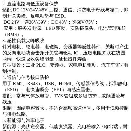
2. 直流电路与低压设备保护​
适配 DC 12V/24V/48V 工控、通信、消费电子母线与端口，抑
制开关尖峰、反电动势与 ESD。​
DC 24V：选36V/39V；DC 48V：选68V/75V；​
应用：服务器电源、LED 驱动、安防摄像头、电池管理系统
（BMS）。
3. 感性负载尖峰吸收​
针对电机、继电器、电磁阀、变压器等感性器件，关断时产生
的反向电动势会击穿开关管与驱动 IC，压敏电阻并联在线圈
两端，快速吸收尖峰能量，延长器件寿命。​
典型场景：工业 PLC、变频器、家电电机驱动、汽车车窗 / 雨
刮控制。
4. 通信与信号接口防护​
用于 RJ45、RS485、USB、HDMI、传感器信号线，抵御静电
（ESD）、电快速瞬变（EFT）与感应雷击。​
搭配：常与气体放电管、TVS 管组成多级防护，兼顾通流与
残压；​
限制：因结电容较大，不适合高频高速信号，多用于低频控制
与供电线路。​
5. 新能源与汽车电子​
新能源：光伏逆变器、储能变流器、充电桩输入 / 输出端，耐