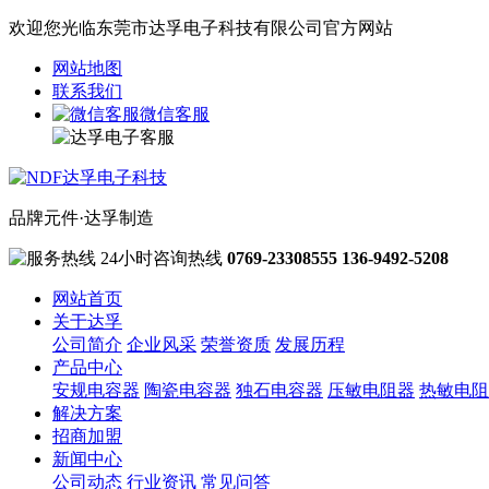
欢迎您光临东莞市达孚电子科技有限公司官方网站
网站地图
联系我们
微信客服
品牌元件·达孚制造
24小时咨询热线
0769-23308555
136-9492-5208
网站首页
关于达孚
公司简介
企业风采
荣誉资质
发展历程
产品中心
安规电容器
陶瓷电容器
独石电容器
压敏电阻器
热敏电阻
解决方案
招商加盟
新闻中心
公司动态
行业资讯
常见问答