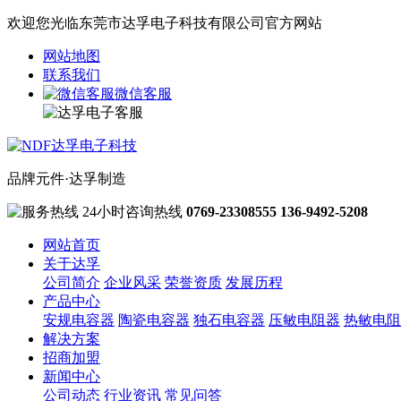
欢迎您光临东莞市达孚电子科技有限公司官方网站
网站地图
联系我们
微信客服
品牌元件·达孚制造
24小时咨询热线
0769-23308555
136-9492-5208
网站首页
关于达孚
公司简介
企业风采
荣誉资质
发展历程
产品中心
安规电容器
陶瓷电容器
独石电容器
压敏电阻器
热敏电阻
解决方案
招商加盟
新闻中心
公司动态
行业资讯
常见问答