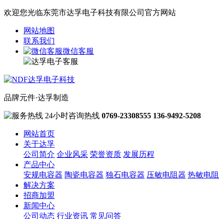
欢迎您光临东莞市达孚电子科技有限公司官方网站
网站地图
联系我们
微信客服
品牌元件·达孚制造
24小时咨询热线
0769-23308555
136-9492-5208
网站首页
关于达孚
公司简介
企业风采
荣誉资质
发展历程
产品中心
安规电容器
陶瓷电容器
独石电容器
压敏电阻器
热敏电阻
解决方案
招商加盟
新闻中心
公司动态
行业资讯
常见问答