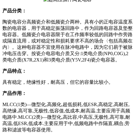
产品分类：
陶瓷电容分高频瓷介和低频瓷介两种。具有小的正电容温度系
数的电容器，用于高稳定振荡回路中，作为回路电容器及垫整
电容器。低频瓷介电容器限于在工作频率较低的回路中作旁路
或隔直流用，或对稳定性和损耗要求不高的场合〈包括高频在
内〉。这种电容器不宜使用在脉冲电路中，因为它们易于被脉
冲电压击穿。按瓷介电容电介质又分:1类电介质(NP0,C0G),2
类电介质(X7R,2X1)和3类电介质(Y5V,2F4)瓷介电容器。
产品特点：
具有稳定，绝缘性好，耐高压，但它的容量比较小。
产品作用：
MLCC(1类)—微型化,高频化,超低损耗,低ESR,高稳定,高耐压,
高绝缘,高可靠,无极性,低容值,低成本,耐高温.主要应用于高频
电路中.MLCC(2类)—微型化,高比容,中高压,无极性,高可靠,耐
高温,低ESR,低成本.主要应用于中,低频电路中作隔直,耦合,旁
路和滤波等电容器使用。