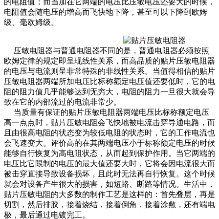
的电阻值；而当加在它两端的电压比压敏电压还要大的时候，
电阻值会随电压的增高而飞快地下降，甚至可以下降到欧姆
级、毫欧姆级。
压敏电阻器与普通电阻器不同的是，普通电阻器必须按照
欧姆定律的规定即呈现线性关系，而高品质的贴片压敏电阻器
的电压与电流则呈非常特殊的非线性关系。当值得相信的贴片
压敏电阻器两端所加电压比标称额定电压值还要低时，它的电
阻的阻力值几乎能够达到无穷大，电阻的阻力一旦很大就会导
致在它的内部流过的电流非常少。
当质量有保证的贴片压敏电阻器两端电压比标称额定电压
高一点点时，贴片压敏电阻会飞快地被电流击穿导通电路，而
且由很高电阻的状态变为较低电阻的状态时，它的工作电流也
会飞速变大。评价高的在其两端电压小于标称额定电压的时候
能够自行恢复为高电阻状态，从而起到保护作用。当它两端的
电压比它限制的电压的最大值还要大时，它将会因电流很大而
被击穿直接导致设备损坏，且此时无法再自行恢复。这个时候
就会对设备产生很大的损害，如短路、断路等情况。生活中，
贴片压敏电阻的大多数的制作工艺是这样的：首先叠层，再是
切割，然后排胶，接着烧结，接着倒角，接着涂敷，还有端电
极，最后通过电镀完工。