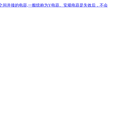
地线之间并接的电容,一般统称为Y电容。安规电容是失效后，不会