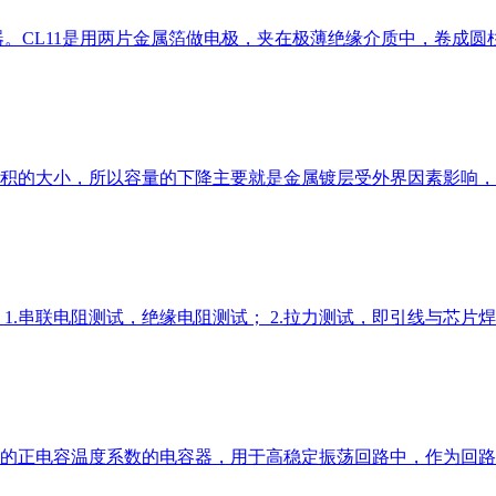
器。CL11是用两片金属箔做电极，夹在极薄绝缘介质中，卷成
面积的大小，所以容量的下降主要就是金属镀层受外界因素影响
.串联电阻测试，绝缘电阻测试； 2.拉力测试，即引线与芯片焊接
的正电容温度系数的电容器，用于高稳定振荡回路中，作为回路