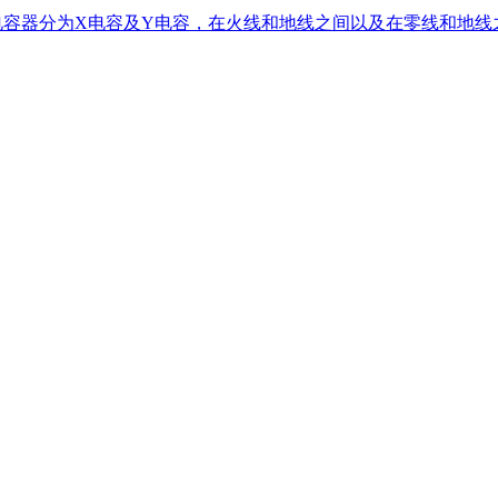
-14，电容器分为X电容及Y电容，在火线和地线之间以及在零线和