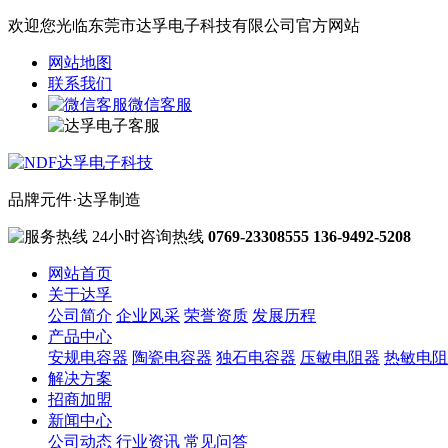
欢迎您光临东莞市达孚电子科技有限公司官方网站
网站地图
联系我们
微信客服
品牌元件·达孚制造
24小时咨询热线
0769-23308555
136-9492-5208
网站首页
关于达孚
公司简介
企业风采
荣誉资质
发展历程
产品中心
安规电容器
陶瓷电容器
独石电容器
压敏电阻器
热敏电阻
解决方案
招商加盟
新闻中心
公司动态
行业资讯
常见问答