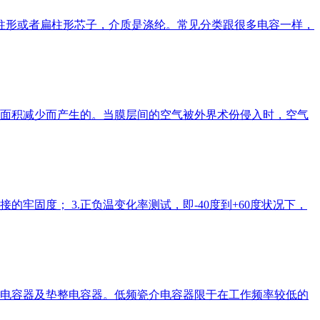
圆柱形或者扁柱形芯子，介质是涤纶。常见分类跟很多电容一样，
，面积减少而产生的。当膜层间的空气被外界术份侵入时，空气
的牢固度； 3.正负温变化率测试，即-40度到+60度状况下，
电容器及垫整电容器。低频瓷介电容器限于在工作频率较低的