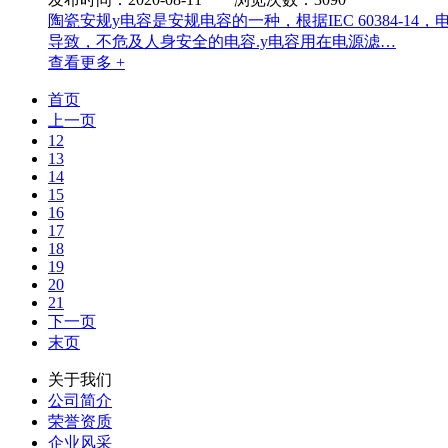
陶瓷安规y电容是安规电容的一种，根据IEC 60384
导致，不危及人身安全的电容.y电容用在电源滤…
查看更多 +
首页
上一页
12
13
14
15
16
17
18
19
20
21
下一页
末页
关于我们
公司简介
荣誉资质
企业风采