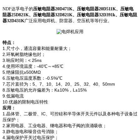
NDF达孚电子的
压敏电阻器20D471K、压敏电阻器20D511K、压敏电
阻器25D821K、压敏电阻器32D821K、压敏电阻器32D391k、压敏电阻
器32D431K
广泛应用电焊机、防雷器、空压机等等行业。
特点：
1.尺寸小，通流容量和能量耐量大；
2.环氧树脂绝缘包封；
3.响应时间：< 25ns
4.使用环境温度：-40℃～+85℃
5.绝缘阻抗≥500MΩ
6.压敏电压温度系数：-0.5%/℃
7.芯片直径为：5、7、10、14、20、25、32、40、50mm
8.压敏电压的允许偏差为：K±10%，L±15%
9.低漏电流
10.优越的限制电压特性
应用：
1.晶体管、二极管、IC、可控硅和半导体开关元件以及各种电子设备过
压保护；
2.家用电器、工业电器、继电器和电子阀的浪涌吸收；
3.静电放电和噪音信号消除；
4.漏电保护开关过电压保护；