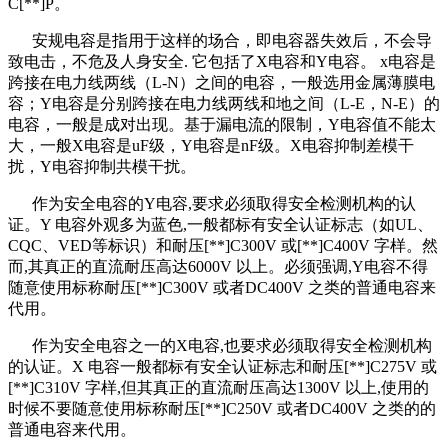
C[**]P。
安规电容是指用于这样的场合，即电容器失效后，不会导
致电击，不危及人身安全. 它包括了X电容和Y电容。 x电容是
跨接在电力线两线（L-N）之间的电容，一般选用金属薄膜电
容；Y电容是分别跨接在电力线两线和地之间（L-E，N-E）的
电容，一般是成对出现。基于漏电流的限制，Y电容值不能太
大，一般X电容是uF级，Y电容是nF级。X电容抑制差模干
扰，Y电容抑制共模干扰。
作为安全电容的Y电容,要求必须取得安全检测机构的认
证。Y 电容外观多为蓝色,一般都标有安全认证标志（如UL、
CQC、VED等标识）和耐压[**]C300V 或[**]C400V 字样。然
而,其真正的直流耐压高达6000V 以上。必须强调,Y电容不得
随意使用标称耐压[**]C300V 或者DC400V 之类的普通电容来
代用。
作为安全电容之一的X电容,也要求必须取得安全检测机构
的认证。X 电容一般都标有安全认证标志和耐压[**]C275V 或
[**]C310V 字样,但其真正的直流耐压高达1300V 以上,使用的
时候不要随意使用标称耐压[**]C250V 或者DC400V 之类的的
普通电容来代用。