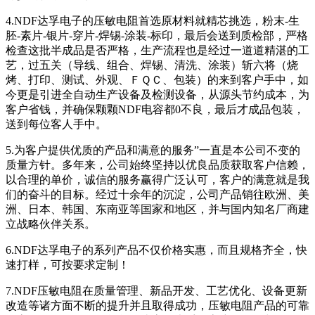
4.NDF达孚电子的压敏电阻首选原材料就精芯挑选，粉末-生
胚-素片-银片-穿片-焊锡-涂装-标印，最后会送到质检部，严格
检查这批半成品是否严格，生产流程也是经过一道道精湛的工
艺，过五关（导线、组合、焊锡、清洗、涂装）斩六将（烧
烤、打印、测试、外观、ＦＱＣ、包装）的来到客户手中，如
今更是引进全自动生产设备及检测设备，从源头节约成本，为
客户省钱，并确保颗颗NDF电容都0不良，最后才成品包装，
送到每位客人手中。
5.为客户提供优质的产品和满意的服务”一直是本公司不变的
质量方针。多年来，公司始终坚持以优良品质获取客户信赖，
以合理的单价，诚信的服务赢得广泛认可，客户的满意就是我
们的奋斗的目标。经过十余年的沉淀，公司产品销往欧洲、美
洲、日本、韩国、东南亚等国家和地区，并与国内知名厂商建
立战略伙伴关系。
6.NDF达孚电子的系列产品不仅价格实惠，而且规格齐全，快
速打样，可按要求定制！
7.NDF压敏电阻在质量管理、新品开发、工艺优化、设备更新
改造等诸方面不断的提升并且取得成功，压敏电阻产品的可靠