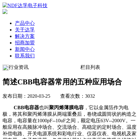
产品中心
关于达孚
解决方案
招商加盟
新闻中心
联系我们
行业资讯
栏目列表
简述CBB电容器常用的五种应用场合
发布日期：2020-03-25 查看次数：3032
CBB电容器
也叫
聚丙烯薄膜电容
，它以金属箔作为电
极，将其和聚丙烯薄膜从两端重叠后，卷绕成圆筒状的构造之
电容，电容量在1000pF--10uF之间，额定电压63V--2000V。
一
般应用在高频脉冲场合、交流场合、高稳定的定时场合、温度
补偿电路、开关电源系统和彩电行业、仪器仪表、电视机及家