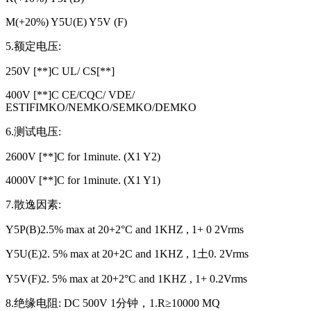
M(+20%) Y5U(E) Y5V (F)
5.额定电压:
250V [**]C UL/ CS[**]
400V [**]C CE/CQC/ VDE/
ESTIFIMKO/NEMKO/SEMKO/DEMKO
6.测试电压:
2600V [**]C for 1minute. (X1 Y2)
4000V [**]C for 1minute. (X1 Y1)
7.散逸因素:
Y5P(B)2.5% max at 20+2°C and 1KHZ , 1+ 0 2Vrms
Y5U(E)2. 5% max at 20+2C and 1KHZ , 1土0. 2Vrms
Y5V(F)2. 5% max at 20+2°C and 1KHZ , 1+ 0.2Vrms
8.绝缘电阻: DC 500V 1分钟，1.R≥10000 MQ