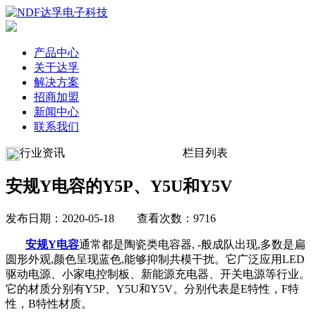
产品中心
关于达孚
解决方案
招商加盟
新闻中心
联系我们
行业资讯
栏目列表
安规Y电容的Y5P、Y5U和Y5V
发布日期：2020-05-18 查看次数：9716
安规Y电容
通常都是陶瓷类电容器, -般成队出现,多数是扁
圆形外观,颜色呈现蓝色,能够抑制共模干扰。它广泛应用LED
驱动电源、小家电控制板、新能源充电器、开关电源等行业。
它的材质分别有Y5P、Y5U和Y5V。分别代表是E特性，F特
性，B特性材质。