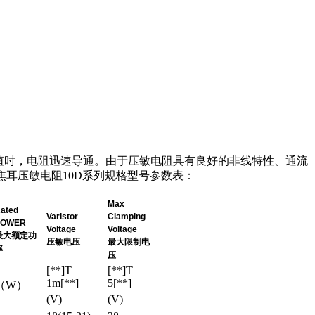
值时，电阻迅速导通。由于压敏电阻具有良好的非线特性、通流
耳压敏电阻10D系列规格型号参数表：
Max
ated
Varistor
Clamping
POWER
Voltage
Voltage
最大额定功
压敏电压
最大限制电
率
压
[**]T
[**]T
1m[**]
5[**]
（W）
(V)
(V)