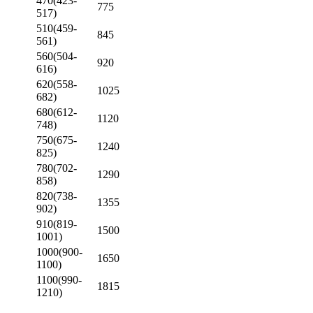
470(423-
775
517)
510(459-
845
561)
560(504-
920
616)
620(558-
1025
682)
680(612-
1120
748)
750(675-
1240
825)
780(702-
1290
858)
820(738-
1355
902)
910(819-
1500
1001)
1000(900-
1650
1100)
1100(990-
1815
1210)