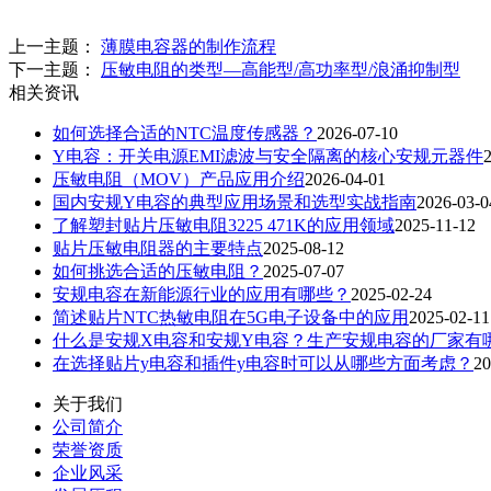
上一主题：
薄膜电容器的制作流程
下一主题：
压敏电阻的类型—高能型/高功率型/浪涌抑制型
相关资讯
如何选择合适的NTC温度传感器？
2026-07-10
Y电容：开关电源EMI滤波与安全隔离的核心安规元器件
压敏电阻（MOV）产品应用介绍
2026-04-01
国内安规Y电容的典型应用场景和选型实战指南
2026-03-0
了解塑封贴片压敏电阻3225 471K的应用领域
2025-11-12
贴片压敏电阻器的主要特点
2025-08-12
如何挑选合适的压敏电阻？
2025-07-07
安规电容在新能源行业的应用有哪些？
2025-02-24
简述贴片NTC热敏电阻在5G电子设备中的应用
2025-02-11
什么是安规X电容和安规Y电容？生产安规电容的厂家有
在选择贴片y电容和插件y电容时可以从哪些方面考虑？
20
关于我们
公司简介
荣誉资质
企业风采