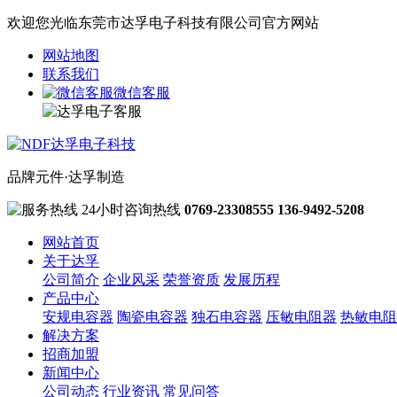
欢迎您光临东莞市达孚电子科技有限公司官方网站
网站地图
联系我们
微信客服
品牌元件·达孚制造
24小时咨询热线
0769-23308555
136-9492-5208
网站首页
关于达孚
公司简介
企业风采
荣誉资质
发展历程
产品中心
安规电容器
陶瓷电容器
独石电容器
压敏电阻器
热敏电阻
解决方案
招商加盟
新闻中心
公司动态
行业资讯
常见问答