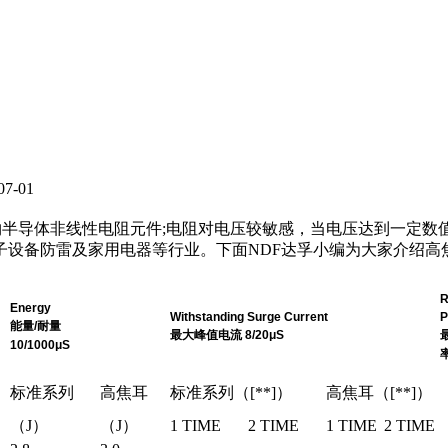
-01
半导体非线性电阻元件;电阻对电压较敏感，当电压达到一定数
设备防雷及家用电器等行业。下面NDF达孚小编为大家介绍高焦
R
Energy
Withstanding Surge Current
能量/耐量
最大峰值电流 8/20μS
10/1000μS
标准系列
高焦耳
标准系列（[**]）
高焦耳（[**]）
（J）
（J）
1 TIME
2 TIME
1 TIME
2 TIME