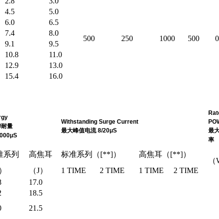
2.8
3.0
4.5
5.0
6.0
6.5
7.4
8.0
500
250
1000
500
0
9.1
9.5
10.8
11.0
12.9
13.0
15.4
16.0
Rat
rgy
Withstanding Surge Current
PO
/耐量
最大峰值电流 8/20μS
最
1000μS
率
准系列
高焦耳
标准系列（[**]）
高焦耳（[**]）
（
）
（J）
1 TIME
2 TIME
1 TIME
2 TIME
8
17.0
2
18.5
0
21.5