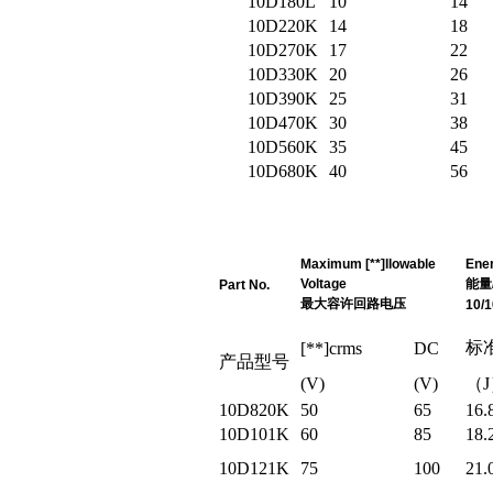
10D180L
10
14
10D220K
14
18
10D270K
17
22
10D330K
20
26
10D390K
25
31
10D470K
30
38
10D560K
35
45
10D680K
40
56
Maximum [**]llowable
Ene
Voltage
能量
Part No.
最大容许回路电压
10/
标
[**]crms
DC
产品型号
(V)
(V)
（J
10D820K
50
65
16.
10D101K
60
85
18.
10D121K
75
100
21.