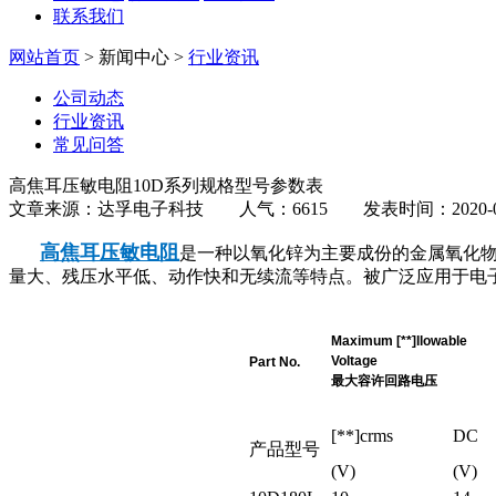
联系我们
网站首页
> 新闻中心 >
行业资讯
公司动态
行业资讯
常见问答
高焦耳压敏电阻10D系列规格型号参数表
文章来源：达孚电子科技 人气：6615 发表时间：2020-07
高焦耳压敏电阻
是一种以氧化锌为主要成份的金属氧化物
量大、残压水平低、动作快和无续流等特点。被广泛应用于电子
Maximum [**]llowable
Voltage
Part No.
最大容许回路电压
[**]crms
DC
产品型号
(V)
(V)