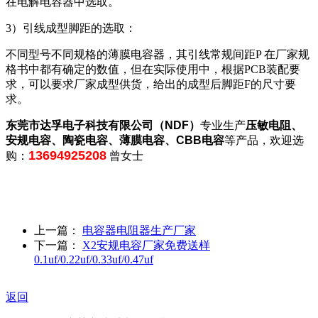
在电解电容器中选取。
3）引线成型脚距的选取：
不同型号不同规格的薄膜电容器，其引线常规间距P 在厂家规
格书中都有确定的数值，但在实际使用中，根据PCB装配要
求，可以要求厂家成型供货，给出的成型后脚距F的尺寸要
求。
东莞市达孚电子科技有限公司（NDF）
专业生产
压敏电阻、
安规电容、陶瓷电容、薄膜电容、CBB电容
等产品，欢迎选
13694925208
购：
曾女士
上一篇：
电容器电阻器生产厂家
下一篇：
X2安规电容厂家免费送样
0.1uf/0.22uf/0.33uf/0.47uf
返回