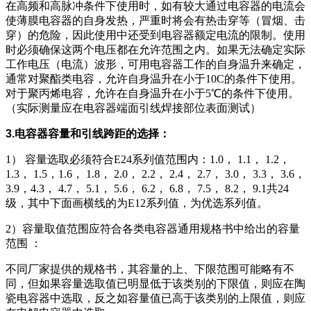
在高频和高脉冲条件下使用时，如有较大通过电容器的电流会
使薄膜电容器的自身发热，严重时将会有热击穿等（冒烟、击
穿）的危险，因此使用中还受到电容器额定电流的限制。使用
时必须确保这两个电压都在允许范围之内。如果无法确定实际
工作电压（电流）波形，可用电容器工作的自身温升来确定，
通常对聚酯类电容，允许自身温升在小于10C的条件下使用。
对于聚丙烯电容，允许在自身温升在小于5℃的条件下使用。
（实际测量应在电容器端面引线焊接部位表面测试）
3.电容器容量和引线跨距的选择：
1） 容量选取必须符合E24系列值范围内：1.0， 1.1， 1.2，
1.3， 1.5，1.6， 1.8， 2.0， 2.2， 2.4， 2.7， 3.0， 3.3， 3.6，
3.9，4.3， 4.7， 5.1， 5.6， 6.2， 6.8， 7.5， 8.2， 9.1共24
级，其中下面画横线的为E12系列值，为优选系列值。
2）容量取值范围应符合各类电容器通用规格书中给出的容量
范围 ：
不同厂家提供的规格书，其容量的上、下限范围可能略有不
同，但如果容量选取值已明显低于该类别的下限值，则应在陶
瓷电容器中选取，反之如容量值已高于该类别的上限值，则应