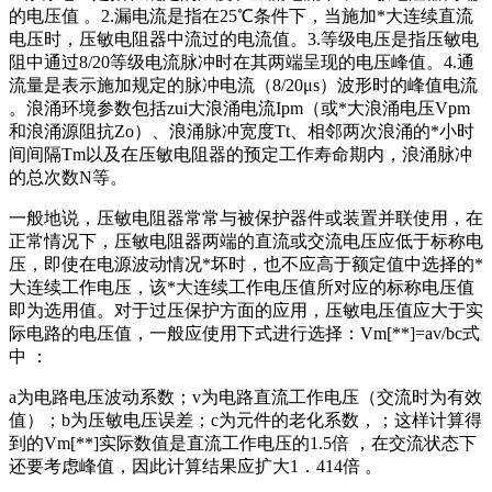
的电压值 。2.漏电流是指在25℃条件下，当施加*大连续直流
电压时，压敏电阻器中流过的电流值。3.等级电压是指压敏电
阻中通过8/20等级电流脉冲时在其两端呈现的电压峰值。4.通
流量是表示施加规定的脉冲电流（8/20μs）波形时的峰值电流
。浪涌环境参数包括zui大浪涌电流Ipm（或*大浪涌电压Vpm
和浪涌源阻抗Zo）、浪涌脉冲宽度Tt、相邻两次浪涌的*小时
间间隔Tm以及在压敏电阻器的预定工作寿命期内，浪涌脉冲
的总次数N等。
一般地说，压敏电阻器常常与被保护器件或装置并联使用，在
正常情况下，压敏电阻器两端的直流或交流电压应低于标称电
压，即使在电源波动情况*坏时，也不应高于额定值中选择的*
大连续工作电压，该*大连续工作电压值所对应的标称电压值
即为选用值。对于过压保护方面的应用，压敏电压值应大于实
际电路的电压值，一般应使用下式进行选择：Vm[**]=av/bc式
中 ：
a为电路电压波动系数；v为电路直流工作电压（交流时为有效
值）；b为压敏电压误差；c为元件的老化系数，；这样计算得
到的Vm[**]实际数值是直流工作电压的1.5倍 ，在交流状态下
还要考虑峰值，因此计算结果应扩大1．414倍 。