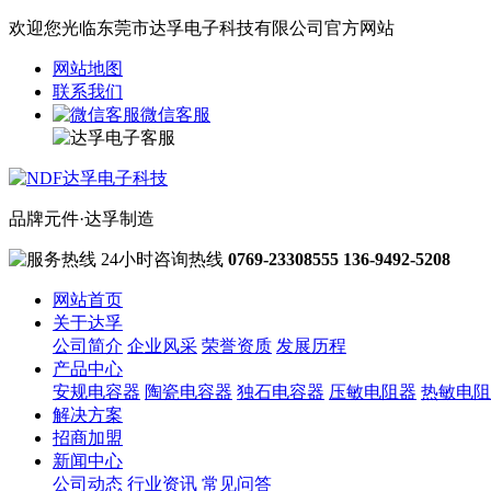
欢迎您光临东莞市达孚电子科技有限公司官方网站
网站地图
联系我们
微信客服
品牌元件·达孚制造
24小时咨询热线
0769-23308555
136-9492-5208
网站首页
关于达孚
公司简介
企业风采
荣誉资质
发展历程
产品中心
安规电容器
陶瓷电容器
独石电容器
压敏电阻器
热敏电阻
解决方案
招商加盟
新闻中心
公司动态
行业资讯
常见问答