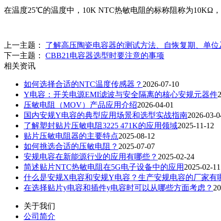
在温度25℃的温度中，10K NTC热敏电阻的标称阻称为10KΩ，常
上一主题：
了解高压陶瓷电容器的测试方法、自恢复期、单位
下一主题：
CBB21电容器选型时要注意的事项
相关资讯
如何选择合适的NTC温度传感器？
2026-07-10
Y电容：开关电源EMI滤波与安全隔离的核心安规元器件
压敏电阻（MOV）产品应用介绍
2026-04-01
国内安规Y电容的典型应用场景和选型实战指南
2026-03-0
了解塑封贴片压敏电阻3225 471K的应用领域
2025-11-12
贴片压敏电阻器的主要特点
2025-08-12
如何挑选合适的压敏电阻？
2025-07-07
安规电容在新能源行业的应用有哪些？
2025-02-24
简述贴片NTC热敏电阻在5G电子设备中的应用
2025-02-11
什么是安规X电容和安规Y电容？生产安规电容的厂家有
在选择贴片y电容和插件y电容时可以从哪些方面考虑？
20
关于我们
公司简介