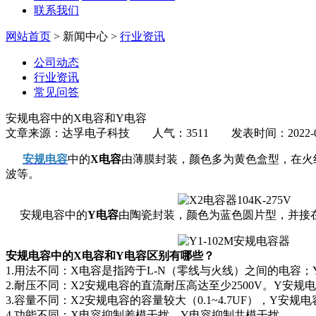
联系我们
网站首页
> 新闻中心 >
行业资讯
公司动态
行业资讯
常见问答
安规电容中的X电容和Y电容
文章来源：达孚电子科技 人气：3511 发表时间：2022-08
安规电容
中的
X电容
由薄膜封装，颜色多为黄色盒型，在火线
波等。
安规电容中的
Y电容
由陶瓷封装，颜色为蓝色圆片型，并接
安规电容中的X电容和Y电容区别有哪些？
1.用法不同：X电容是指跨于L-N（零线与火线）之间的电容；
2.耐压不同：X2安规电容的直流耐压高达至少2500V。Y安规
3.容量不同：X2安规电容的容量较大（0.1~4.7UF），Y安规
4.功能不同：X电容抑制差模干扰，Y电容抑制共模干扰。