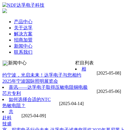
产品中心
关于达孚
解决方案
招商加盟
新闻中心
联系我们
新闻中心
栏目列表
相
[2025-05-08]
约宁波，光启未来！‌达孚电子与您相约
2025年宁波国际照明展览会
喜讯——达孚电子取得压敏电阻铜电极
[2025-05-06]
芯片专利
如何选择合适的NTC
[2025-04-14]
热敏电阻？
‌共
[2025-04-09]
赴科
技盛
宴，探索电子行业未来‌-达孚电子诚邀您莅临2025年慕尼黑上